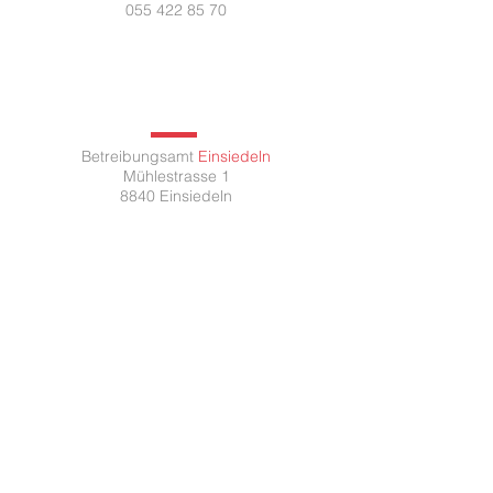
055 422 85 70
Betreibungsamt
Einsiedeln
Mühlestrasse 1
8840 Einsiedeln
Montag 08:00 - 11.30 /
14.00 - 17.00
Dienstag 08:00 - 11.30 /
14.00 - 17.00
Mittwoch 08:00 - 11.30 /
14.00 - 18.30
Donnerstag 08:00 - 11.30 /
14.00 - 17.00
Freitag 07:30 - 13.00