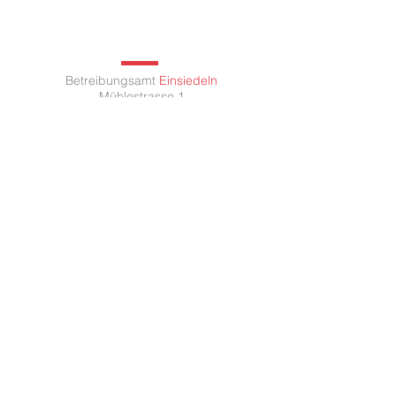
Betreibungsamt
Einsiedeln
Mühlestrasse 1
8840 Einsiedeln
Montag 08:00 - 11.30 /
14.00 - 17.00
Dienstag 08:00 - 11.30 /
14.00 - 17.00
Mittwoch 08:00 - 11.30 /
14.00 - 18.30
Donnerstag 08:00 - 11.30 /
14.00 - 17.00
Freitag 07:30 - 13.00
© 2021
betreibungsamt
einsiedeln
.ch