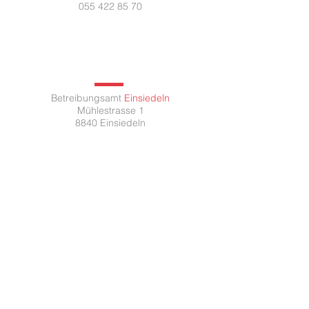
055 422 85 70
Betreibungsamt
Einsiedeln
Mühlestrasse 1
8840 Einsiedeln
Montag 08:00 - 11.30 /
14.00 - 17.00
Dienstag 08:00 - 11.30 /
14.00 - 17.00
Mittwoch 08:00 - 11.30 /
14.00 - 18.30
Donnerstag 08:00 - 11.30 /
14.00 - 17.00
Freitag 07:30 - 13.00