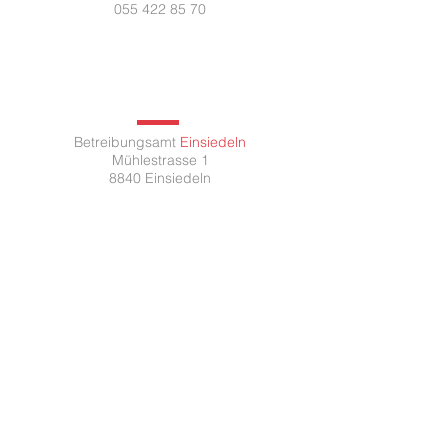
055 422 85 70
Betreibungsamt
Einsiedeln
Mühlestrasse 1
8840 Einsiedeln
Montag 08:00 - 11.30 /
14.00 - 17.00
Dienstag 08:00 - 11.30 /
14.00 - 17.00
Mittwoch 08:00 - 11.30 /
14.00 - 18.30
Donnerstag 08:00 - 11.30 /
14.00 - 17.00
Freitag 07:30 - 13.00