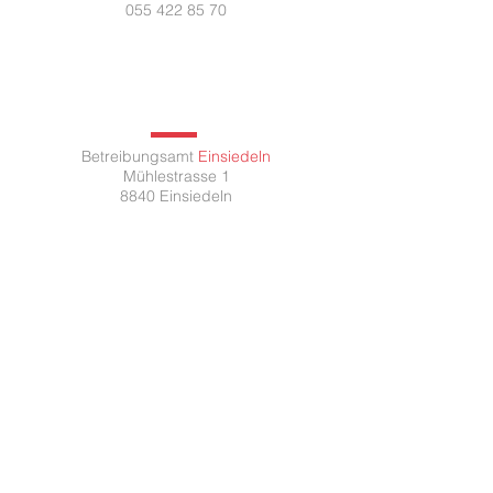
055 422 85 70
Betreibungsamt
Einsiedeln
Mühlestrasse 1
8840 Einsiedeln
Montag 08:00 - 11.30 /
14.00 - 17.00
Dienstag 08:00 - 11.30 /
14.00 - 17.00
Mittwoch 08:00 - 11.30 /
14.00 - 18.30
Donnerstag 08:00 - 11.30 /
14.00 - 17.00
Freitag 07:30 - 13.00